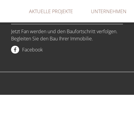
NAVIGATION
AKTUELLE PROJEKTE
UNTERNEHMEN
ÜBERSPRINGEN
SOCIAL MEDIA
Jetzt Fan werden und den Baufortschritt verfolgen.
Begleiten Sie den Bau Ihrer Immobilie.
Facebook